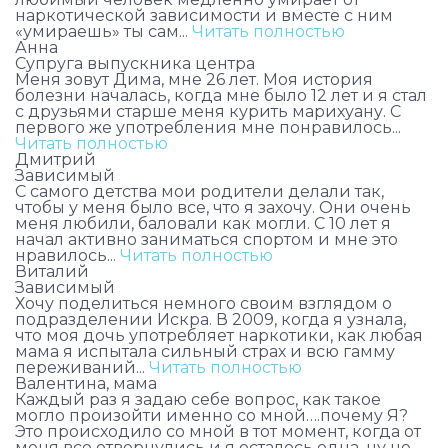
наркотической зависимости и вместе с ним
«умираешь» ты сам...
Читать полностью
Анна
Супруга выпускника центра
Меня зовут Дима, мне 26 лет. Моя история
болезни началась, когда мне было 12 лет и я стал
с друзьями старше меня курить марихуану. С
первого же употребления мне понравилось...
Читать полностью
Дмитрий
Зависимый
С самого детства мои родители делали так,
чтобы у меня было все, что я захочу. Они очень
меня любили, баловали как могли. С 10 лет я
начал активно заниматься спортом и мне это
нравилось...
Читать полностью
Виталий
Зависимый
Хочу поделиться немного своим взглядом о
подразделении Искра. В 2009, когда я узнала,
что моя дочь употребляет наркотики, как любая
мама я испытала сильный страх и всю гамму
переживаний...
Читать полностью
Валентина, мама
Каждый раз я задаю себе вопрос, как такое
могло произойти именно со мной….почему Я?
Это происходило со мной в тот момент, когда от
меня все отвернулись и я осталось одна, ну не